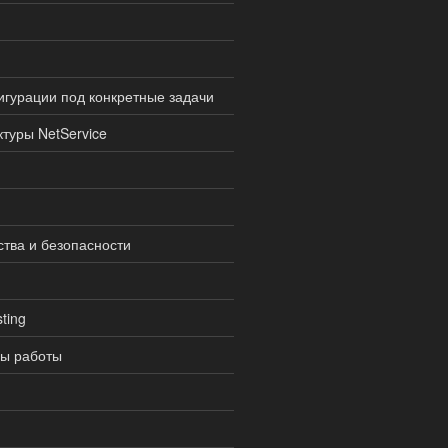
гурации под конкретные задачи
туры NetService
ства и безопасности
ting
пы работы