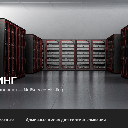
ИНГ
омпания — NetService Hosting
остинга
Доменные имена для хостинг компании