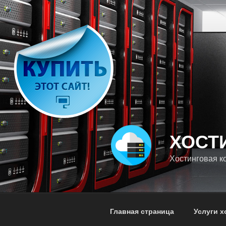
Перейти
к
содержимому
ХОСТ
Хостинговая к
Главная страница
Услуги х