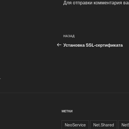
Для отправки комментария в
Навигация
Предыдущая
НАЗАД
по
запись:
Установка SSL-сертификата
записям
.
МЕТКИ
NeoService
Net.Shared
NetS