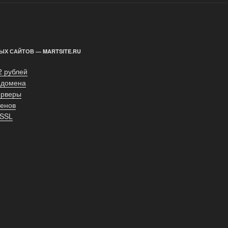
ЫХ САЙТОВ — MARTSITE.RU
2 рублей
 домена
ерверы
енов
 SSL