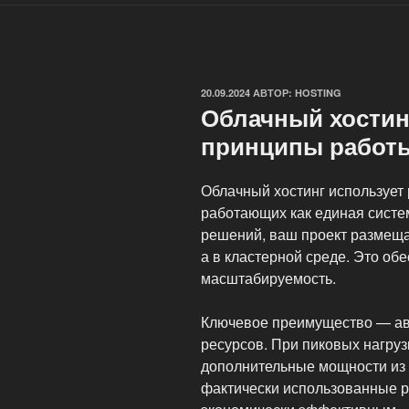
ОПУБЛИКОВАНО
20.09.2024
АВТОР:
HOSTING
Облачный хостин
принципы работ
Облачный хостинг использует
работающих как единая систе
решений, ваш проект размеща
а в кластерной среде. Это о
масштабируемость.
Ключевое преимущество — ав
ресурсов. При пиковых нагру
дополнительные мощности из к
фактически использованные р