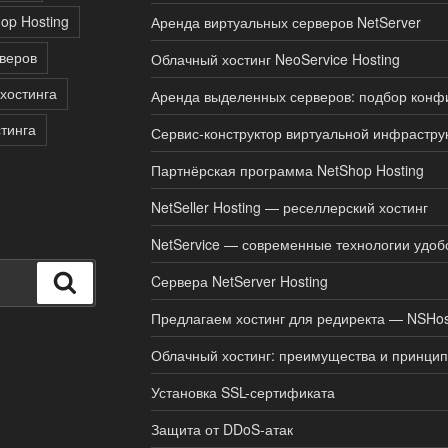
op Hosting
Аренда виртуальных серверов NetServer
веров
Облачный хостинг NeoService Hosting
хостинга
Аренда выделенных серверов: подбор конфи
стинга
Сервис-конструктор виртуальной инфраструк
Партнёрская программа NetShop Hosting
NetSeller Hosting — реселлерский хостинг
NetService — современные технологии удоб
Поиск
Cервера NetServer Hosting
Предлагаем хостинг для редиректа — NSHos
Облачный хостинг: преимущества и принци
Установка SSL-сертификата
Защита от DDoS-атак