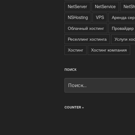
NetServer
NetService
NetSh
NSHosting
VPS
Аренда сер
Облачный хостинг
Провайдер 
Реселлинг хостинга
Услуги хо
Хостинг
Хостинг компания
ПОИСК
Искать:
COUNTER +